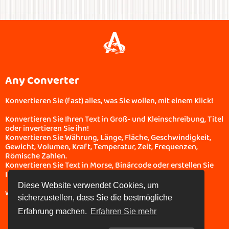
Any Converter
Konvertieren Sie (fast) alles, was Sie wollen, mit einem Klick!
Konvertieren Sie Ihren Text in Groß- und Kleinschreibung, Titel
oder invertieren Sie ihn!
Konvertieren Sie Währung, Länge, Fläche, Geschwindigkeit,
Gewicht, Volumen, Kraft, Temperatur, Zeit, Frequenzen,
Römische Zahlen.
Konvertieren Sie Text in Morse, Binärcode oder erstellen Sie
Ihren QR-Code!
Diese Website verwendet Cookies, um
www.boonote.com/anyconverter © BooNote 2026
sicherzustellen, dass Sie die bestmögliche
Erfahrung machen.
Erfahren Sie mehr