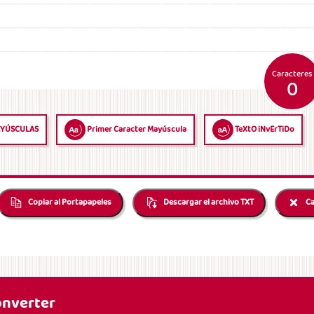
Caracteres
0
YÚSCULAS
Primer Caracter Mayúscula
TeXtO iNvErTiDo
Copiar al Portapapeles
Descargar el archivo TXT
Ca
onverter