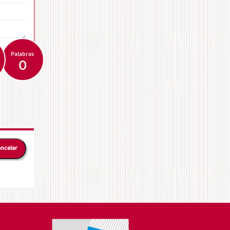
Palabras
0
ncelar