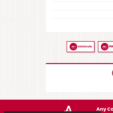
minúscula
MA
Any C