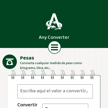
Any Converter
Pesas
Convierta cualquier medida de peso como
Texto
Monedas
Longitudes
Áreas
kilogramo, libra, etc...
Velocidades
Pesas
Volúmenes
Fuerzas
Convertir
Números