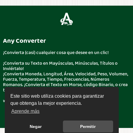
Any Converter
¡Convierta (casi) cualquier cosa que desee en un clic!
¡Convierta su Texto en Mayúsculas, Minúsculas, Títulos o
Inviértalo!
¡Convierta Moneda, Longitud, Área, Velocidad, Peso, Volumen,
Fuerza, Temperatura, Tiempo, Frecuencias, Números
Romanos. ¡Convierta el Texto en Morse, código Binario, o crea
tu código QR!
Este sitio web utiliza cookies para garantizar
www.boonote.com/anyconverter © BooNote 2026
que obtenga la mejor experiencia.
Aprende más
Negar
Permitir