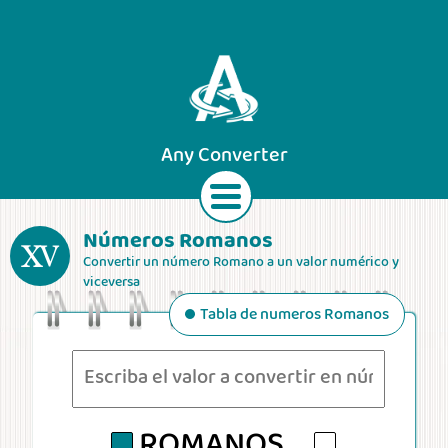
Any Converter
Números Romanos
Convertir un número Romano a un valor numérico y
TABLA DE NUMEROS ROMANOS
Texto
Monedas
Longitudes
Áreas
viceversa
Valores:
Reglas:
Tabla de numeros Romanos
- Las letras
I
,
X
,
C
se
I
= 1
Velocidades
Pesas
Volúmenes
Fuerzas
pueden repetir tres
V
= 5
veces seguidas.
X
=
-
V
,
L
,
D
no se
Números