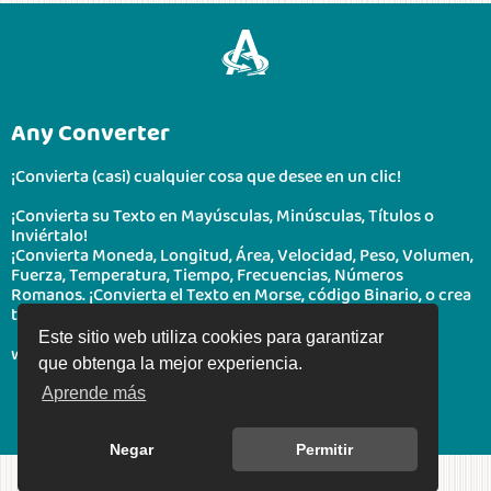
Any Converter
¡Convierta (casi) cualquier cosa que desee en un clic!
¡Convierta su Texto en Mayúsculas, Minúsculas, Títulos o
Inviértalo!
¡Convierta Moneda, Longitud, Área, Velocidad, Peso, Volumen,
Fuerza, Temperatura, Tiempo, Frecuencias, Números
Romanos. ¡Convierta el Texto en Morse, código Binario, o crea
tu código QR!
Este sitio web utiliza cookies para garantizar
www.boonote.com/anyconverter © BooNote 2026
que obtenga la mejor experiencia.
Aprende más
Negar
Permitir